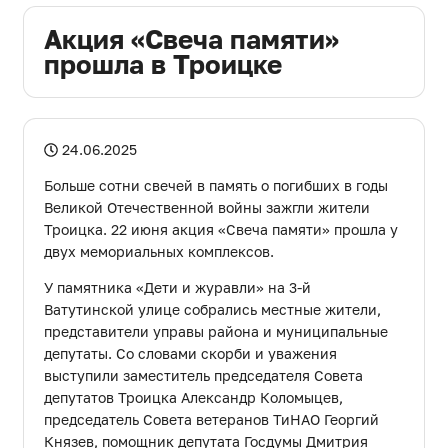
ДЕПУТАТОВ
Акция «Свеча памяти»
ГОРОДСКОГО ОКРУГА
прошла в Троицке
АППАРАТ
CОВЕТА ДЕПУТАТОВ
24.06.2025
Больше сотни свечей в память о погибших в годы
Великой Отечественной войны зажгли жители
Троицка. 22 июня акция «Свеча памяти» прошла у
двух мемориальных комплексов.
У памятника «Дети и журавли» на 3-й
Ватутинской улице собрались местные жители,
представители управы района и муниципальные
депутаты. Со словами скорби и уважения
выступили заместитель председателя Совета
депутатов Троицка Александр Коломыцев,
председатель Совета ветеранов ТиНАО Георгий
Князев, помощник депутата Госдумы Дмитрия