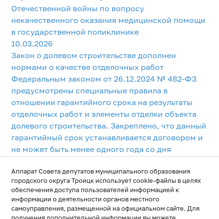
Отечественной войны по вопросу
некачественного оказания медицинской помощи
в государственной поликлинике
10.03.2026
Закон о долевом строительстве дополнен
нормами о качестве отделочных работ
Федеральным законом от 26.12.2024 № 482-ФЗ
предусмотрены специальные правила в
отношении гарантийного срока на результаты
отделочных работ и элементы отделки объекта
долевого строительства. Закреплено, что данный
гарантийный срок устанавливается договором и
не может быть менее одного года со дня
передачи объекта участнику строительства
Аппарат Совета депутатов муниципального образования
1
2
3
Следующая
городского округа Троицк использует cookie-файлы в целях
обеспечения доступа пользователей информацией к
информации о деятельности органов местного
самоуправления, размещенной на официальном сайте. Для
получения дополнительной информации вы можете