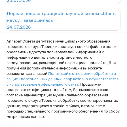
30.07.2026
Первая неделя троицкой научной смены «Шаг в
науку» завершилась
24.07.2026
Научная смена «Шаг в науку» - стартовала
Аппарат Совета депутатов муниципального образования
17.07.2026
городского округа Троицк использует cookie-файлы в целях
обеспечения доступа пользователей информацией к
информации о деятельности органов местного
самоуправления, размещенной на официальном сайте. Для
получения дополнительной информации вы можете
ознакомиться с нашей
Политикой в отношении обработки и
защиты персональных данных, сбор которых осуществляется
с использованием официального сайта
. Продолжая
пользоваться официальным сайтом, Вы выражаете свое
согласие администрации муниципального образования
городского округа Троицк на обработку своих персональных
© 2026
данных, содержащихся в cookie-файлах, в том числе с
Муниципальное образование
помощью специального программного обеспечения по сбору
городской округ Троицк
метрических данных.
При частичном или полном копировании информации