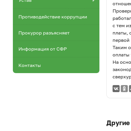
Устав
отноше
Проверк
Противодействие коррупции
работал
с тем и
платы, 
Прокурор разъясняет
первой 
Таким о
Информация от СФР
оплаты 
На осн
Контакты
законод
сверхур
Другие