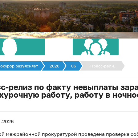
окурор разъясняет
2026
06
Пресс-релиз
по факту
СОВЕТ
невыплаты
с-релиз по факту невыплаты зар
хурочную работу, работу в ночно
заработной
ДЕПУТАТОВ
платы за
ГЛАВА
сверхурочную
.2026
работу, работу
СКОГО ОКРУГА
в ночное
ой межрайонной прокуратурой проведена проверка соб